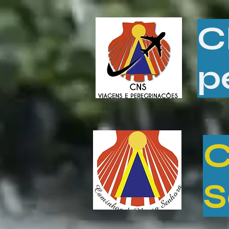
C
p
C
S