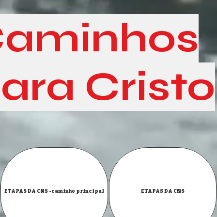
aminhos
ara Cristo
ETAPAS DA CNS -caminho principal
ETAPAS DA CNS