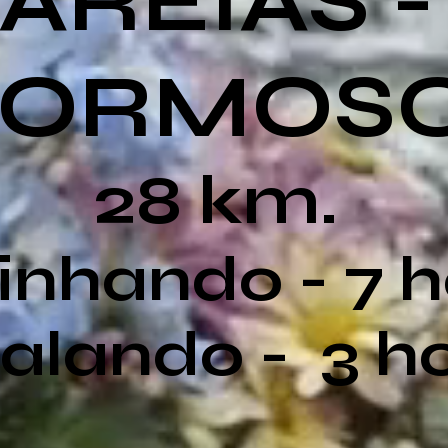
AREIAS -
FORMOS
28 km.
nhando - 7 
alando - 3 h