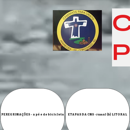
C
P
PEREGRINAÇÕES - a pé e de bicicleta
ETAPAS DA CNS -ramal (b) LITORAL