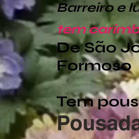
Barreiro e 
tem carim
De São Jo
Formoso 
Tem pou
Pousada