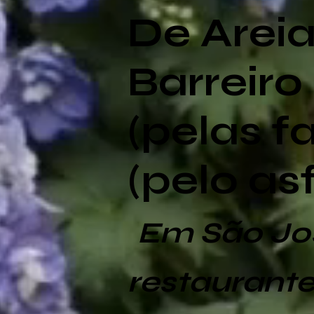
De Areia
Barreiro
(pelas f
(pelo asf
Em São Jo
restaurante