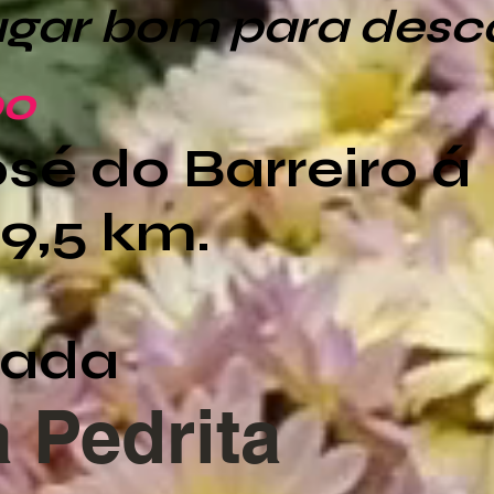
lugar bom para desc
bo
sé do Barreiro á
9,5 km.
sada
 Pedrita