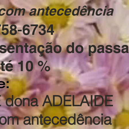
com antecedência
9758-6734
entação do passa
té 10 %
e:
E
dona ADELAIDE
om antecedência