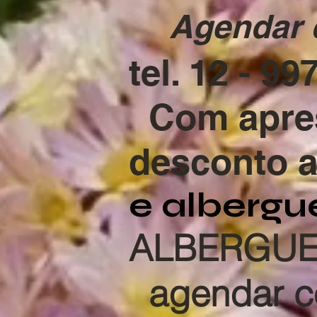
Agendar 
tel. 12 - 9
Com apres
desconto a
e albergu
ALBERGU
agendar c