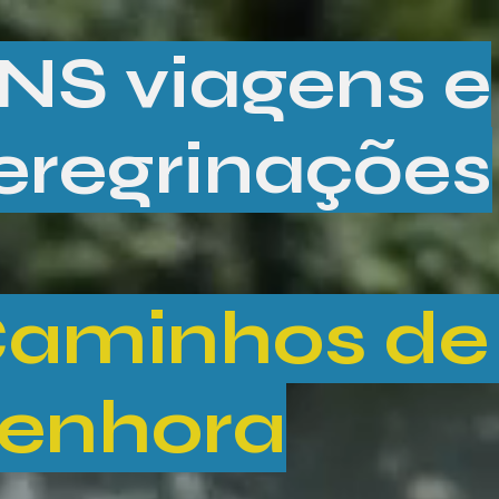
NS viagens e
eregrinações
aminhos de
enhora