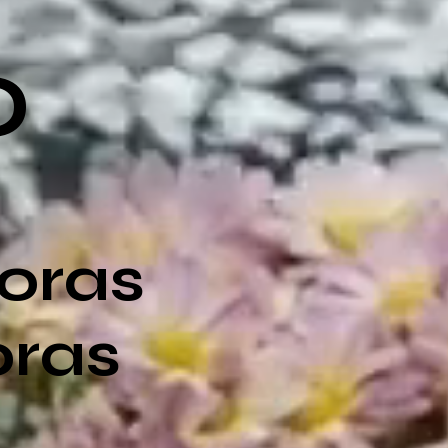
O
horas
oras