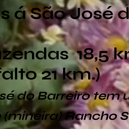
s á São José 
azendas 18,5 k
alto 21 km.)
sé do Barreiro tem
 (mineira) Rancho 