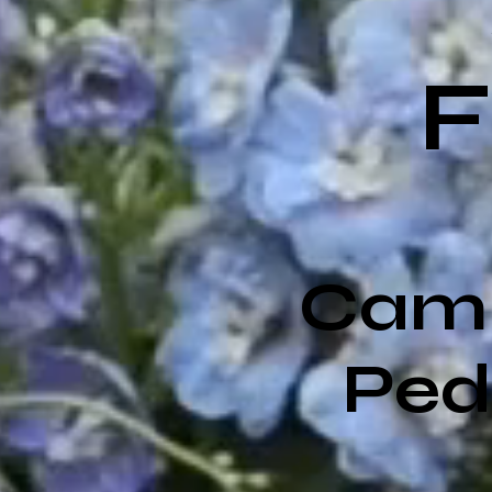
Cami
Ped