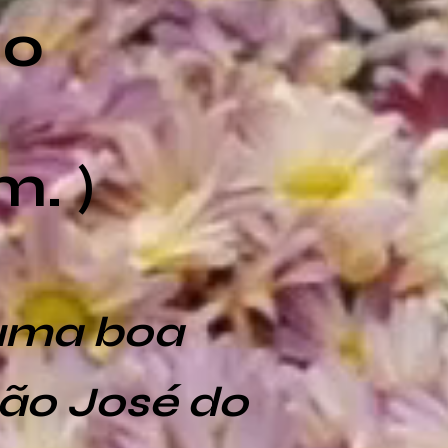
do
m. )
 uma boa
São José do