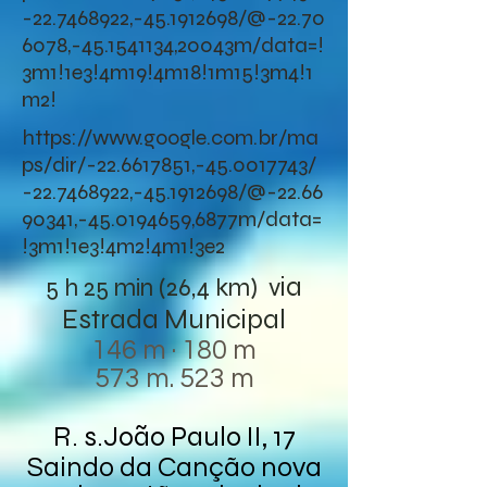
-22.7468922,-45.1912698/@-22.70
6078,-45.1541134,20043m/data=!
3m1!1e3!4m19!4m18!1m15!3m4!1
m2!
https://www.google.com.br/ma
ps/dir/-22.6617851,-45.0017743/
-22.7468922,-45.1912698/@-22.66
90341,-45.0194659,6877m/data=
!3m1!1e3!4m2!4m1!3e2
ia
5 h 25 min (26,4 km) v
Estrada Municipal
146 m · 180 m
573 m. 523 m
R. s.João Paulo II, 17
Saindo da Canção nova