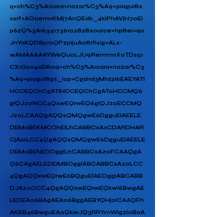
q=ch%C3%A1cara+nazar%C3%A9+piagui&s
xsrf=AOaemvKMj7AnQEdb_4kiPhAVjH70EI
p6zQ%3A1634173610282&source=hp&ei=qo
JnYaKQD8jc1sQPzpijuAo&iflsig=ALs-
wAMAAAAAYWeQuoLJU9RemmnX0TDs51
CX1G2o4xEI&oq=ch%C3%A1cara+nazar%C3
%A9+piagui&gs_lcp=Cgdnd3Mtd2l6EAEYATI
HCCEQChCgATIHCCEQChCgAToHCCMQ6
gIQJzoNCC4QxwEQrwEQ6gIQJzoECCMQ
JzoLCAAQgAQQsQMQgwE6DgguEIAEELE
DEMcBEKMCOhEILhCABBCxAxCDARDHAR
CjAjoLCC4QgAQQsQMQgwE6DgguEIAEELE
DEMcBENEDOggILhCABBCxAzoFCAAQgA
Q6CAgAELEDEIMBOggIABCABBCxAzoLCC
4QgAQQxwEQrwE6BQguEIAEOggIABCABB
DJAzoOCC4QgAQQxwEQrwEQkwI6BwgAE
LEDEAo6BAgAEAo6BggAEBYQHjoICAAQFh
AKEB46BwguEA0QkwJQ3RRYmWlgzIoBaA