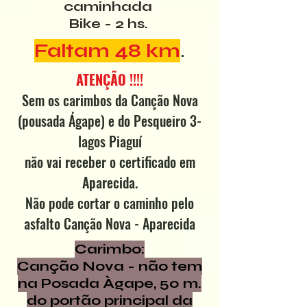
caminhada
Bike - 2 hs.
Faltam 48 km
.
ATENÇÃO !!!!
Sem os carimbos da Canção Nova
(pousada Ágape)
e do Pesqueiro 3-
lagos Piaguí
não vai receber o certific
ado em
Aparecida.
Não pode cortar o caminho pelo
asfalto Canção Nova - Aparecida
Carimbo:
Canção Nova - não tem
na Posada Àgape, 50 m.
do portão principal da