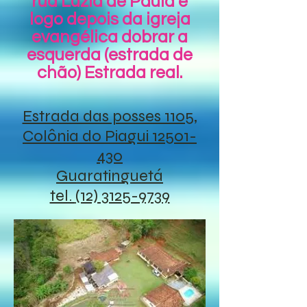
rua Luzia de Paula e
logo depois da igreja
evangélica dobrar a
esquerda (estrada de
chão) Estrada real.
Estrada das posses 1105,
Colônia do Piagui 12501-
430
Guaratinguetá
tel.
(12) 3125-9739