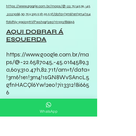
https://www.google.com.br/maps/@-22.7514539,-45
.2023066,3a,75y,293.53h,93.53t/data=!3m6!1e1!3m4!1s4
fbMNy-93xio37hVPwshpg!2e0!7i13312!8i6656
AQUI DOBRAR Á
ESQUERDA
https://www.google.com.br/ma
ps/@-22.6587045,-45.0164589,3
a,60y,310.47h,82.71t/am=t/data=
!3m6!1e1!3m4!1sGN8WvSAncL5
gfnHACQl6Yw!2e0!7i13312!8i665
6
VEJA O CAMINHO DA
CANÇÃO NOVA ATÉ
WhatsApp
INICIO DA ESTRADA
REAL