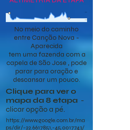
ALTIMETRIA DA ETAPA
No meio do caminho
entre Canção Nova -
Aparecida
tem uma fazenda com a
capela de São Jose , pode
parar para oração e
descansar um pouco.
Clique para ver o
mapa da 8 etapa
-
clicar opção a pé.
https://www.google.com.br/ma
ps/dir/-22.6617851,-45.0017743/