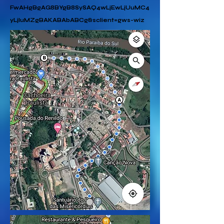
FwAHgBgAG8BYgB8SySAQ4wLjEwLjUuMC4
yLjIuMZgBAKABAbABCg&sclient=gws-wiz