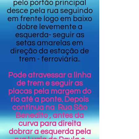
pelo portão principal
desce pela rua seguindo
em frente logo em baixo
dobre levemente a
esquerda- seguir as
setas amarelas em
direção da estação de
trem - ferroviária..
Pode atravessar a linha
de trem e seguir as
placas pela margem do
rio até a ponte. Depois
continua na Rua São
Benedito , antes da
curva para direita
dobrar a esquerda pela