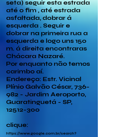
seta) seguir esta estrada
até o fim , até estrada
asfaltada, dobrar á
esquerda . Seguir e
dobrar na primeira rua a
esquerda e logo uns 150
m. á direita encontraras
Chácara Nazaré.
Por enquanto não temos
carimbo aí.
Endereço
: Estr. Vicinal
Plínio Galvão César, 736-
982 - Jardim Aeroporto,
Guaratinguetá - SP,
12512-300
clique:
https://www.google.com.br/search?