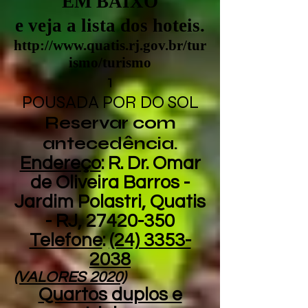
EM BAIXO
e veja a lista dos hoteis.
http://www.quatis.rj.gov.br/tur
ismo/turismo
1
POUSADA POR DO SOL
Reservar com
antecedência.
Endereço
: R. Dr. Omar
de Oliveira Barros -
Jardim Polastri, Quatis
- RJ,
27420-350
Telefone
:
(24) 3353-
2038
(VALORES 2020)
Quartos duplos e