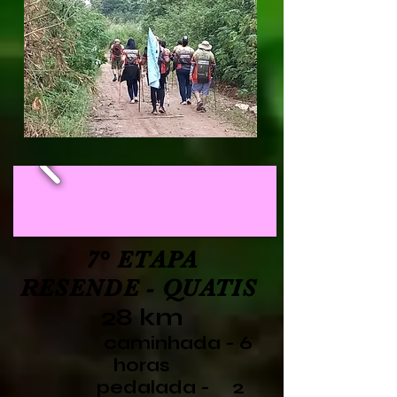
7° ETAPA
RESENDE - QUATIS
28 km
caminhada - 6
horas
pedalada - 2