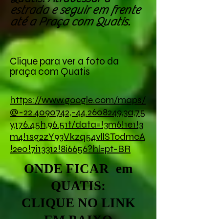
estrada e seguir em frente
até a Praça com Quatis.
Clique para ver a foto da
praça com Quatis
https://www.google.com/maps/
@-22.4090742,-44.2608249,3a,75
y,176.45h,96.51t/data=!3m6!1e1!3
m4!1sg2zY93Vkzq54vllSTodmcA
!2e0!7i13312!8i6656?hl=pt-BR
ONDE FICAR em
QUATIS:
CLIQUE NO LINK