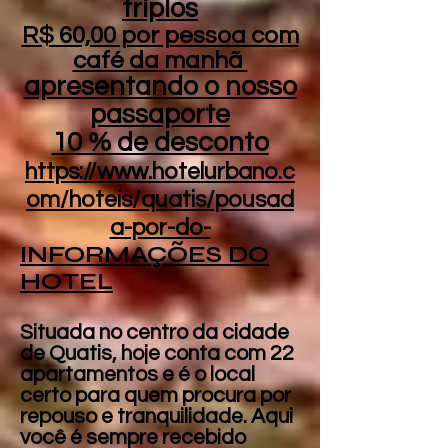
triplos
R$ 60,00 por pessoa com
café da manhã
apresentando o nosso
passaporte
10 % de desconto
https://www.hotelurbano.c
om/hoteis/quatis/pousad
a-por-do-
INFORMAÇÕES DO
HOTEL
Situada no centro da cidade
de Quatis, hoje conta com 22
apartamentos e é o local
certo para quem procura por
repouso e tranquilidade. Aqui
você é sempre recebido