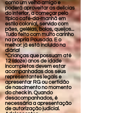
como um velho amigo e
poderá aproveitar as delícias
do interior, a começar pelo
típico café-da-manhã em
estilo colonial, servido com
pães, geléias, bolos, queijos...
Tudo feito com muito carinho
na própria Pousada. E o
melhor: já está incluído na
diária!
*Crianças que possuam até
12 (doze) anos de idade
incompletos devem estar
acompanhadas dos seus
representantes legais e
apresentar RG ou certidão
de nascimento no momento
do check in. Quando
desacompanhados, é
necessária a apresentação
de autorização judicial.