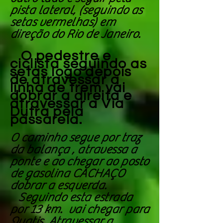
pista lateral, (seguindo as
setas vermelhas) em
direção do Rio de Janeiro.
O pedestre e
ciclista seguindo as
setas logo depois
de atravessar a
linha de trem vai
dobrar a direita e
atravessar a Via
Dutra pela
passarela.
O caminho segue por traz
da balança , atravessa a
ponte e ao chegar ao posto
de gasolina CACHAÇO
dobrar a esquerda.
Seguindo esta estrada
por 13 km. vai chegar para
Quatis. Atravessar a