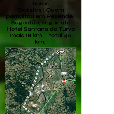
horas
Ciclistas ! Quem
pernoitou em Resende .
Sugestão, seguir até
Hotel Santana do Turvo
mais 18 km. = total 46
km.