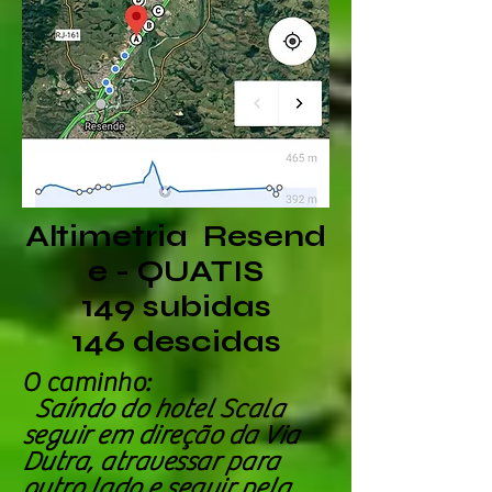
Altimetria Resend
e - QUATIS
149 subidas
146 descidas
O caminho:
Saíndo do hotel Scala
seguir em direção da Via
Dutra, atravessar para
outro lado e seguir pela