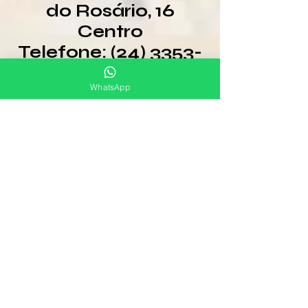
do Rosário, 16
Centro
Telefone: (24) 3353-
2010
WhatsApp
RESTAURANTE
LUIZ LEITE
Bem próximo á
praça com Qyuatis.
Próxima praçinha
seguindo para frente
...
Almoço, jantar com
desconto ao