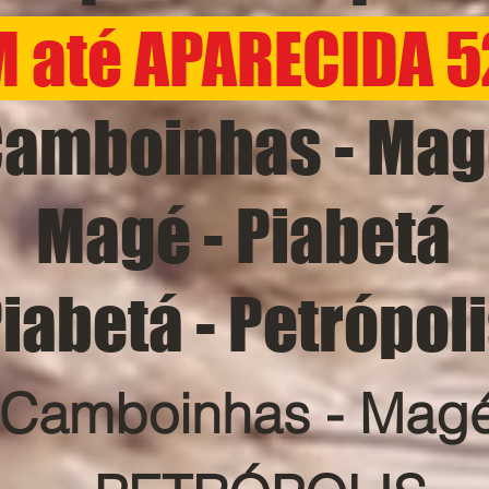
M até APARECIDA 5
amboinhas - Mag
Magé - Piabetá
iabetá - Petrópol
 Camboinhas - Magé