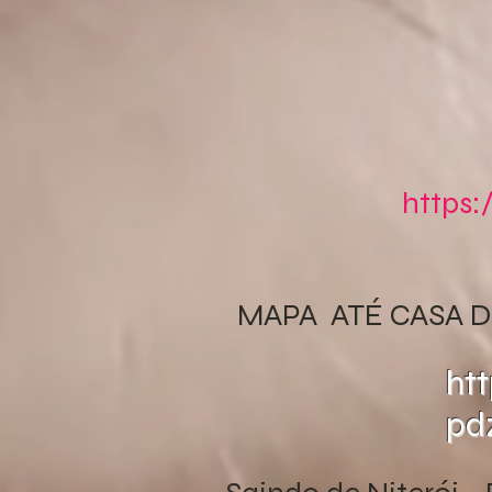
https
MAPA ATÉ CASA D
ht
pd