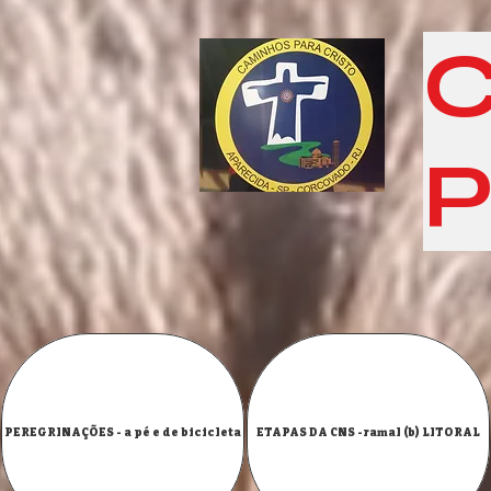
C
P
PEREGRINAÇÕES - a pé e de bicicleta
ETAPAS DA CNS -ramal (b) LITORAL