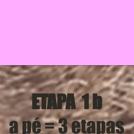
ETAPA 1 b
a pé = 3 etapas