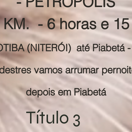
- PETRÓPOLIS
 KM. - 6 horas e 15
IBA (NITERÓI) até Piabetá -
destres vamos arrumar pernoi
depois em Piabetá
Título 3