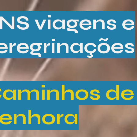
NS viagens e
eregrinações
aminhos de
enhora