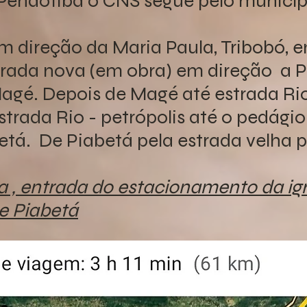
 Pendotiba o CNS segue pelo municípi
 direção da Maria Paula, Tribobó, e
trada nova (em obra) em direção a P
agé. Depois de Magé até estrada Rio
strada Rio - petrópolis até o pedágio
tá. De Piabetá pela estrada velha p
a , entrada do estacionamento da ig
e Piabetá