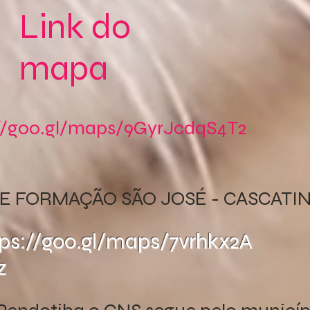
Link do
mapa
://goo.gl/maps/9GyrJcdqS4T2
E FORMAÇÃO SÃO JOSÉ - CASCATI
tps://goo.gl/maps/7vrhkx2A
z