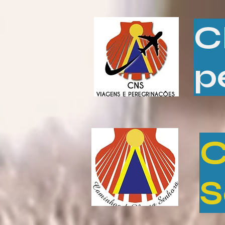
C
p
C
S