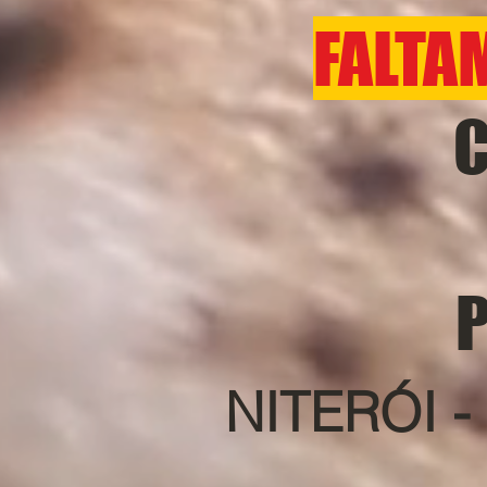
FALTA
C
P
NITERÓI -