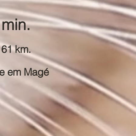
 min.
 61 km.
te em Magé