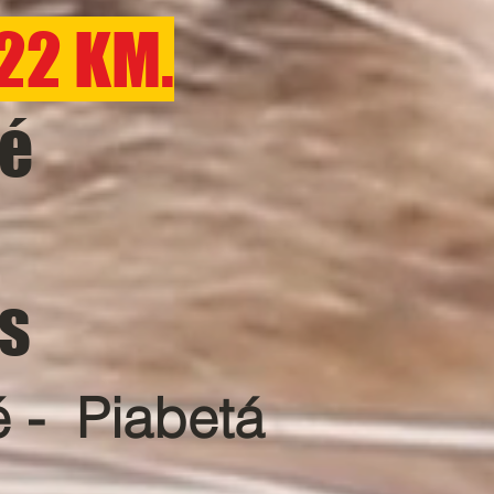
22 KM.
é
is
 - Piabetá