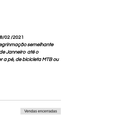
28/02 /2021
regrinmação semelhante 
e Janneiro  até o 
a pé, de bicicleta MTB ou 
Vendas encerradas