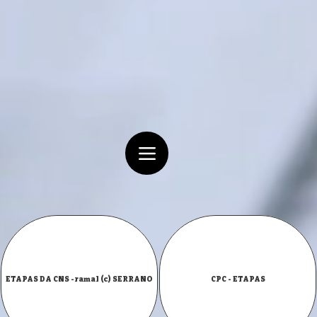
ETAPAS DA CNS -ramal (c) SERRANO
CPC - ETAPAS