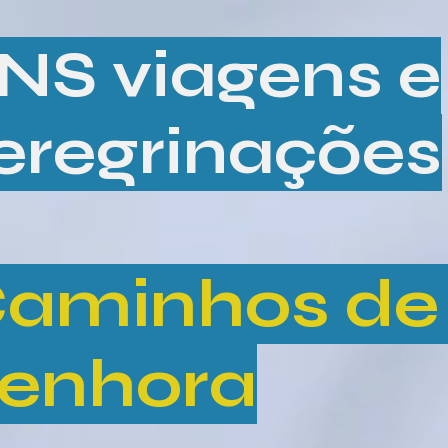
NS viagens e
eregrinações
aminhos de
enhora