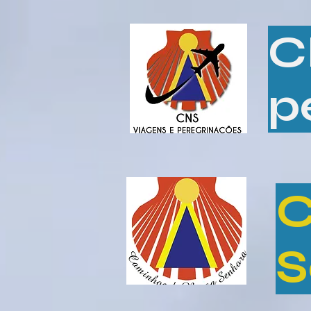
C
p
C
S