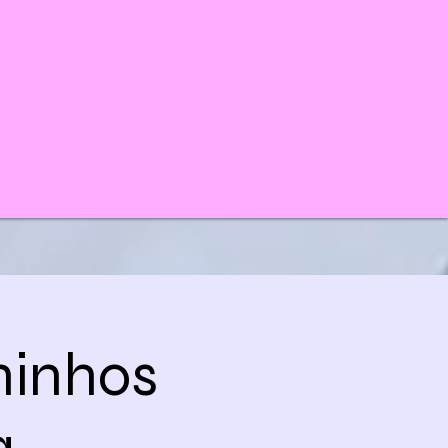
minhos
a