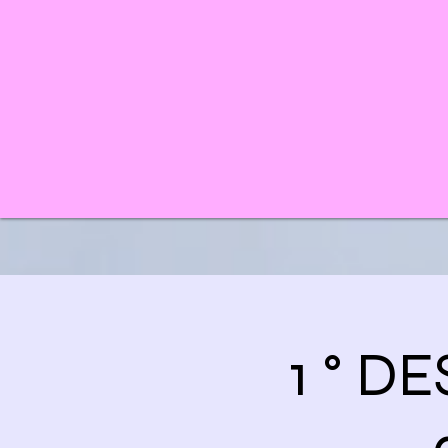
1 ° D