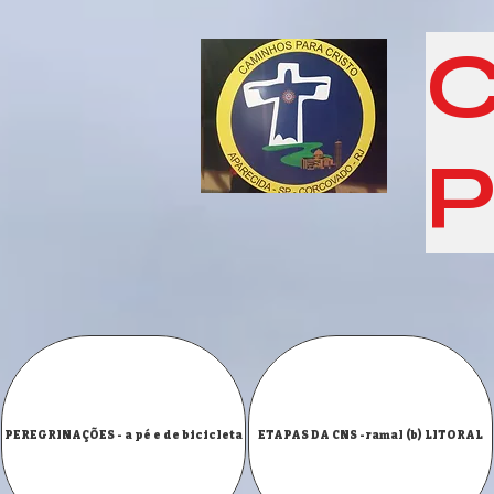
C
P
PEREGRINAÇÕES - a pé e de bicicleta
ETAPAS DA CNS -ramal (b) LITORAL