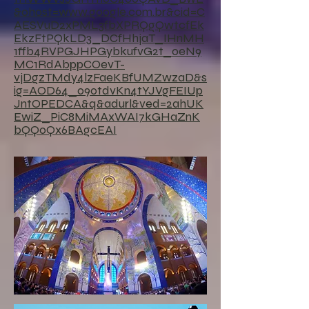
&ohost=www.google.com.br&cid=C
AESVuD2xPML3fbXPRQgQwtcfEk
EkzFtPQkLD3_DCfHhjaT_IHnMH
1ffb4RVPGJHPGybkufvG2t_0eN9
MC1RdAbppCOevT-
vjDgzTMdy4lzFaeKBfUMZwzaD&s
ig=AOD64_090tdvKn4tYJVgFEIUp
JntOPEDCA&q&adurl&ved=2ahUK
EwiZ_PiC8MiMAxWAI7kGHaZnK
bQQ0Qx6BAgcEAI