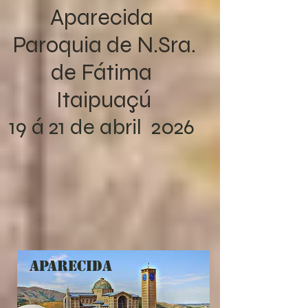
Aparecida
Paroquia de N.Sra.
de Fátima
Itaipuaçú
19 á 21 de abril 2026
APARECIDA