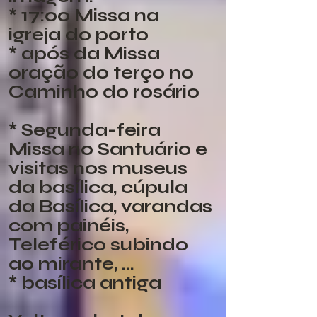
* 17:00 Missa na
igreja do porto
* após da Missa
oração do terço no
Caminho do rosário
* Segunda-feira
Missa no Santuário e
visitas nos museus
da basílica, cúpula
da Basílica, varandas
com painéis,
Teleférico subindo
ao mirante, ...
* basílica antiga