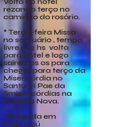
Volta ao hotel
rezando terço no
caminho do rosário.
* Terça-feira Missa
no santuário , tempo
livre e 12 hs volta
para hotel e logo
sairemos os para
chegar para terço da
Misericórdia no
Santuári Pae da
Smisericórdias na
Canção Nova.
Chegada em
Itaipuaçú