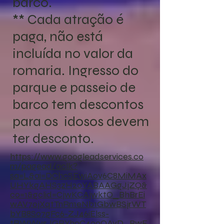
barco.
** Cada atração é
paga, não está
incluída no valor da
romaria. Ingresso do
parque e passeio de
barco tem descontos
para os idosos devem
ter desconto.
https://www.googleadservices.co
m/pagead/aclk?
sa=L&ai=DChcSEwiA0v6C8MiMAx
UHYkgAHS3zH20YABAAGgJjZQ&
co=1&gclid=CjwKCAjwktO_BhBrEi
wAV70jXqtTnRn1eNb1GbwBSjrWT
bYB8So7gFc6-ZJ46iElss-
tRWWvsJGRYhoC4o0QAvD_BwE