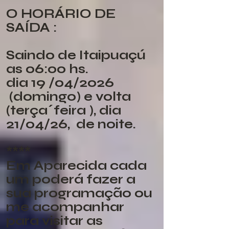
O HORÁRIO DE
SAÍDA :
Saindo de Itaipuaçú
as 06:00 hs.
dia 19 /04/2026
(domingo) e volta
(terça´feira ), dia
21/04/26, de noite.
​****
Em Aparecida cada
um poderá fazer a
sua programação ou
me acompanhar
para visitar as