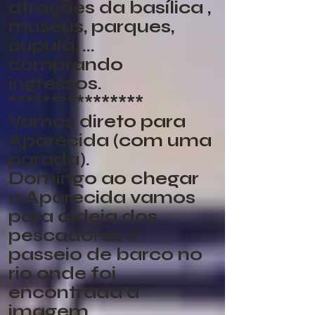
atrações da basílica ,
museus, parques,
cupula, ...
comprando
ingressos.
****************
Vamos direto para
Aparecida (com uma
parada).
Domingo ao chegar
a Aparecida vamos
para aldeia dos
pescadores e
passeio de barco no
rio onde foi
encontrada a
imagem.