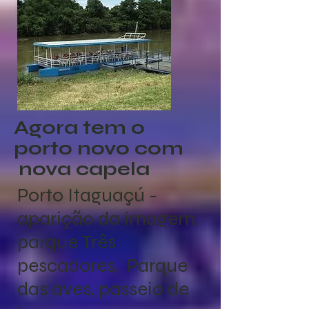
Agora tem o
porto novo com
nova capela
Porto Itaguaçú -
aparição da imagem,
parque Três
pescadores, Parque
das aves, passeio de