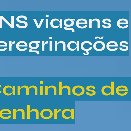
NS viagens e
eregrinações
aminhos de
enhora