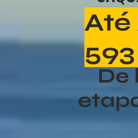
Até
593
De 
etapa