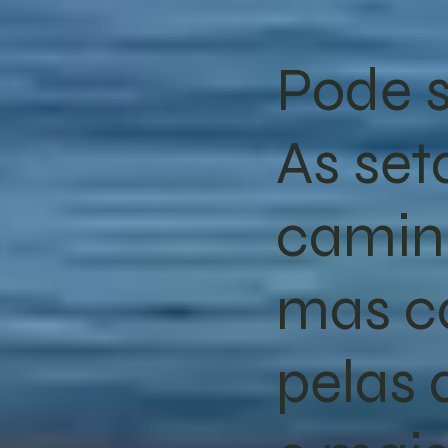
Pode s
As set
caminh
mas c
pelas 