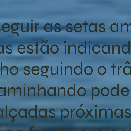
eguir as setas a
as estão indican
o seguindo o trâ
aminhando pode 
alçadas próximas