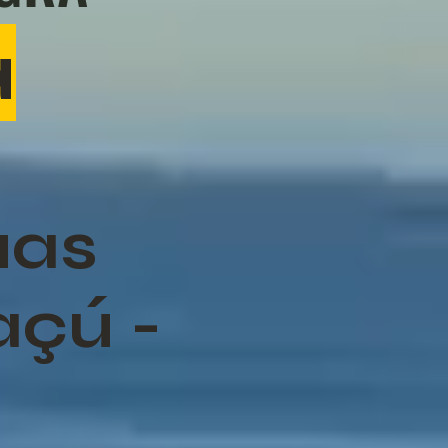
a
uas
açú -