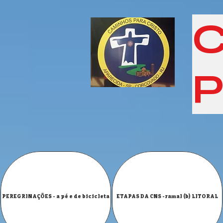
C
P
PEREGRINAÇÕES - a pé e de bicicleta
ETAPAS DA CNS -ramal (b) LITORAL