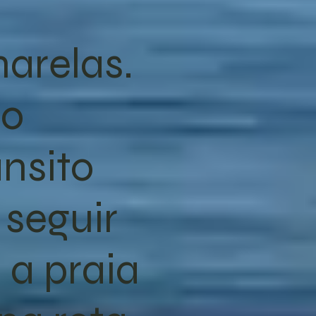
marelas.
do
nsito
seguir
 a praia