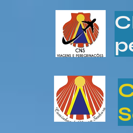
C
p
C
S