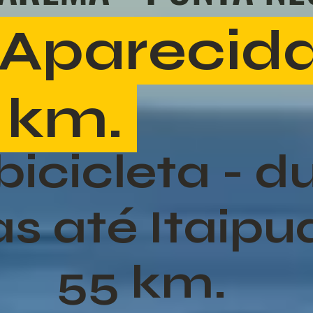
 Aparecid
 km.
bicicleta - d
s até Itaipu
55 km.