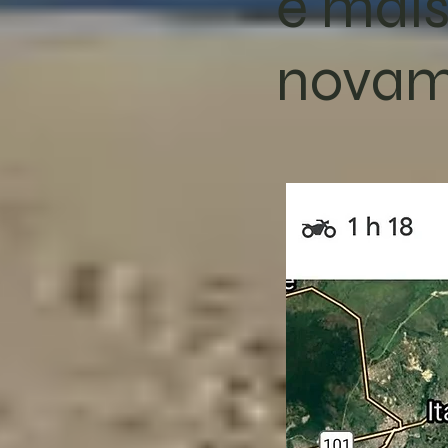
e mais
novam