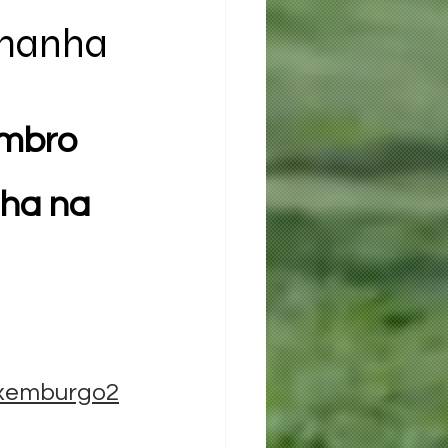
manha
embro 
ha na 
uxemburgo2