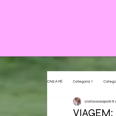
CNS A PÉ
Categoria 1
Catego
cristovaosopicki
8 
VIAGEM: