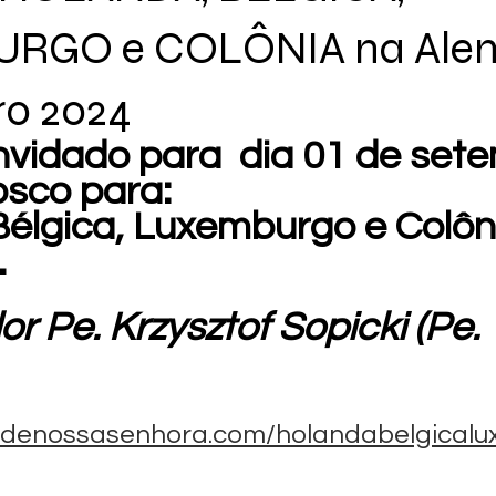
RGO e COLÔNIA na Ale
ro 2024
nvidado para  dia 01 de set
osco para:
Bélgica, Luxemburgo e Colôn
.
r Pe. Krzysztof Sopicki (Pe. 
denossasenhora.com/holandabelgical