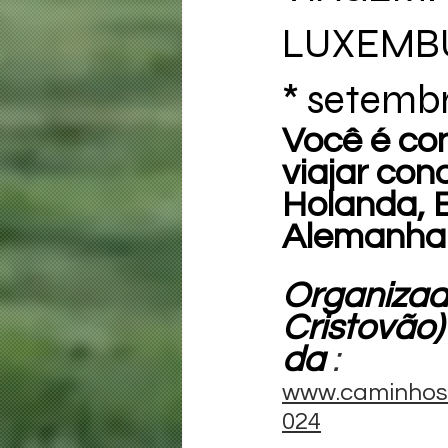
LUXEMBU
* setemb
Você é co
viajar con
Holanda, 
Alemanha
Organizado
Cristovão)
da 
:
www.caminhos
024