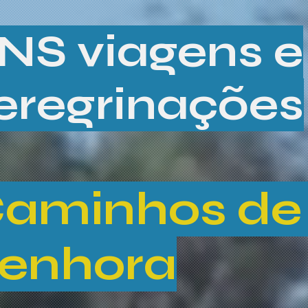
NS viagens e
eregrinações
aminhos de
enhora