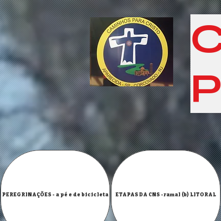
C
P
PEREGRINAÇÕES - a pé e de bicicleta
ETAPAS DA CNS -ramal (b) LITORAL