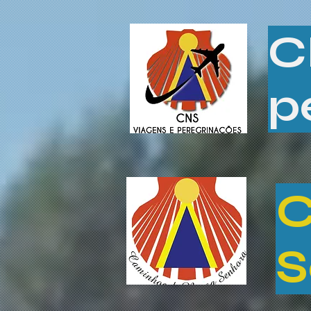
C
p
C
S